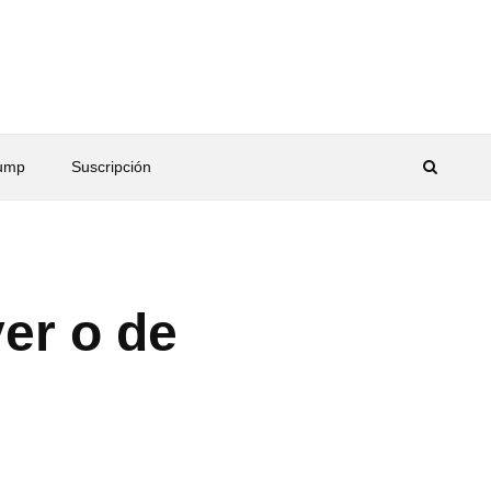
rump
Suscripción
er o de