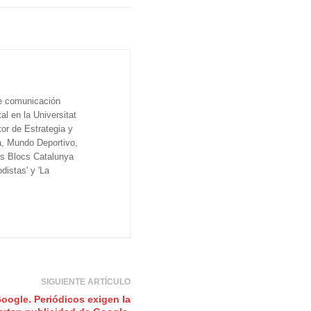
de comunicación
al en la Universitat
tor de Estrategia y
a, Mundo Deportivo,
os Blocs Catalunya
distas' y 'La
SIGUIENTE ARTÍCULO
oogle. Periódicos exigen la