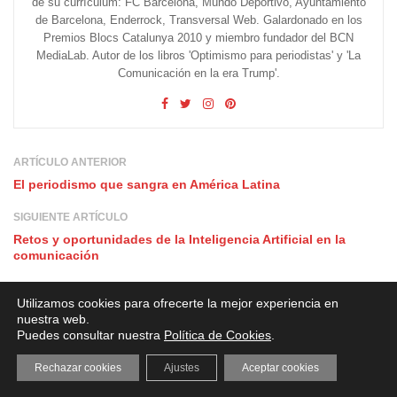
de su currículum: FC Barcelona, Mundo Deportivo, Ayuntamiento
de Barcelona, Enderrock, Transversal Web. Galardonado en los
Premios Blocs Catalunya 2010 y miembro fundador del BCN
MediaLab. Autor de los libros 'Optimismo para periodistas' y 'La
Comunicación en la era Trump'.
ARTÍCULO ANTERIOR
El periodismo que sangra en América Latina
SIGUIENTE ARTÍCULO
Retos y oportunidades de la Inteligencia Artificial en la
comunicación
Utilizamos cookies para ofrecerte la mejor experiencia en
nuestra web.
1 Comentario
Puedes consultar nuestra
Política de Cookies
.
Pingback:
Israel contra Hamás: la influencia de las redes sociales
Rechazar cookies
Ajustes
Aceptar cookies
- MiquelPellicer.com