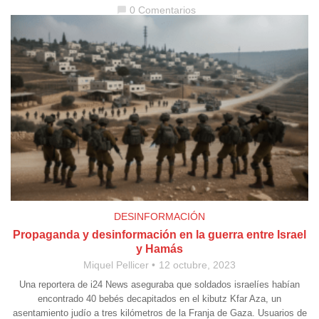
0 Comentarios
chat_bubble
DESINFORMACIÓN
Propaganda y desinformación en la guerra entre Israel
y Hamás
Miquel Pellicer
12 octubre, 2023
Una reportera de i24 News aseguraba que soldados israelíes habían
encontrado 40 bebés decapitados en el kibutz Kfar Aza, un
asentamiento judío a tres kilómetros de la Franja de Gaza. Usuarios de