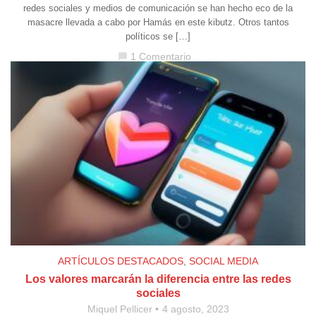
redes sociales y medios de comunicación se han hecho eco de la
masacre llevada a cabo por Hamás en este kibutz. Otros tantos
políticos se […]
1 Comentario
chat_bubble
ARTÍCULOS DESTACADOS
,
SOCIAL MEDIA
Los valores marcarán la diferencia entre las redes
sociales
Miquel Pellicer
4 agosto, 2023