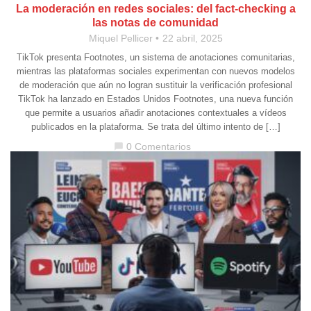
La moderación en redes sociales: del fact-checking a
las notas de comunidad
Miquel Pellicer
22 abril, 2025
TikTok presenta Footnotes, un sistema de anotaciones comunitarias,
mientras las plataformas sociales experimentan con nuevos modelos
de moderación que aún no logran sustituir la verificación profesional
TikTok ha lanzado en Estados Unidos Footnotes, una nueva función
que permite a usuarios añadir anotaciones contextuales a vídeos
publicados en la plataforma. Se trata del último intento de […]
0 Comentarios
chat_bubble