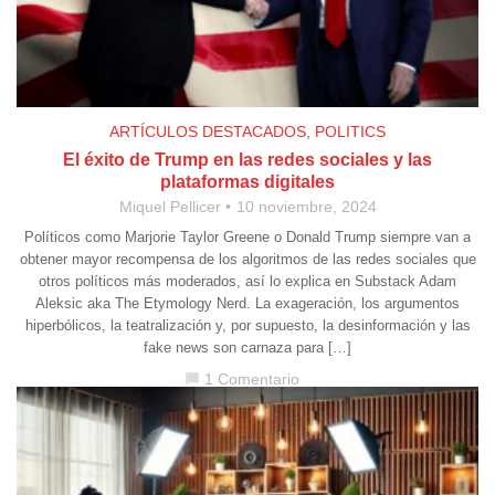
ARTÍCULOS DESTACADOS
,
POLITICS
El éxito de Trump en las redes sociales y las
plataformas digitales
Miquel Pellicer
10 noviembre, 2024
Políticos como Marjorie Taylor Greene o Donald Trump siempre van a
obtener mayor recompensa de los algoritmos de las redes sociales que
otros políticos más moderados, así lo explica en Substack Adam
Aleksic aka The Etymology Nerd. La exageración, los argumentos
hiperbólicos, la teatralización y, por supuesto, la desinformación y las
fake news son carnaza para […]
1 Comentario
chat_bubble