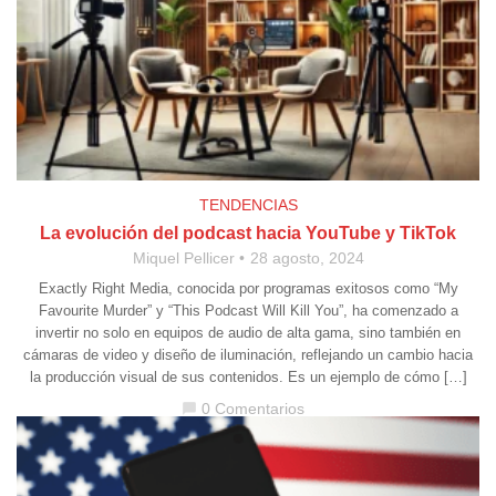
TENDENCIAS
La evolución del podcast hacia YouTube y TikTok
Miquel Pellicer
28 agosto, 2024
Exactly Right Media, conocida por programas exitosos como “My
Favourite Murder” y “This Podcast Will Kill You”, ha comenzado a
invertir no solo en equipos de audio de alta gama, sino también en
cámaras de video y diseño de iluminación, reflejando un cambio hacia
la producción visual de sus contenidos. Es un ejemplo de cómo […]
0 Comentarios
chat_bubble