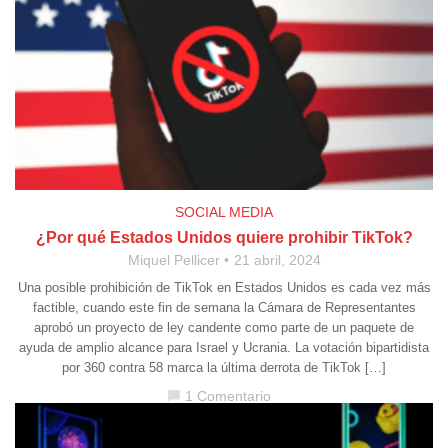
SOCIAL MEDIA
¿Por qué Estados Unidos quiere prohibir TikTok?
Miquel Pellicer
21 abril, 2024
Una posible prohibición de TikTok en Estados Unidos es cada vez más
factible, cuando este fin de semana la Cámara de Representantes
aprobó un proyecto de ley candente como parte de un paquete de
ayuda de amplio alcance para Israel y Ucrania. La votación bipartidista
por 360 contra 58 marca la última derrota de TikTok […]
1 Comentario
chat_bubble