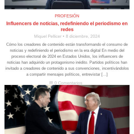
PROFESIÓN
Influencers de noticias, redefiniendo el periodismo en
redes
Miquel Pellicer
8 diciembre, 2024
Cómo los creadores de contenido están transformando el consumo de
noticias y redefiniendo el periodismo en la era digital En medio del
proceso electoral de 2024 en Estados Unidos, los influencers de
noticias han adquirido un protagonismo inédito. Partidos políticos han
invitado a creadores de contenido a sus convenciones, incentivándolos
a compartir mensajes políticos, entrevistar […]
0 Comentarios
chat_bubble