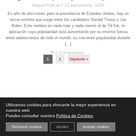
Miquel Pellicer
21 septiembre, 2020
En año de elecciones para la presidencia de Estados Unidos, hay un
tercer nombre que surge entre los candidatos Donald Trump y Joe
Biden. Este nombre es nada más y nada menos el de TikTok, la
aplicación cuya popularidad está aumentando por su enorme fuerza
entre adolescentes de todo el mundo; su creciente popularidad durante
[…]
0 Comentarios
chat_bubble
1
2
Siguiente »
Aviso legal
·
Política de Privacidad
·
Política de Cookies
Utilizamos cookies para ofrecerte la mejor experiencia en
nuestra web.
Puedes consultar nuestra
Política de Cookies
.
Rechazar cookies
Ajustes
Aceptar cookies