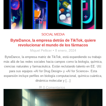
SOCIAL MEDIA
ByteDance, la empresa detrás de TikTok, quiere
revolucionar el mundo de los fármacos
Miquel Pellicer
8 enero, 2024
ByteDance, la empresa matriz de TikTok, está expandiendo su trabajo
más allá de las redes sociales hacia campos como la biología, química,
ciencias naturales y farmacéutica. Están reclutando talento en EE. UU.
para sus equipos «AI for Drug Design» y «AI for Science». Esta
expansión incluye perfiles en biología computacional, química cuántica,
dinámica molecular y […]
0 Comentarios
chat_bubble