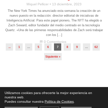
Miquel Pellicer
13 diciembre, 2023
The New York Times ha anunciado esta semana la creación de un
nuevo puesto en la redacción: director editorial de iniciativas de
Inteligencia Artificial. Para este papel pionero, The NYT ha elegido a
Zach Seward, editor fundador del medio centrado en la tecnología
Quartz. «Una de las primeras responsabilidades de Zach será trabajar
con los […]
0 Comentarios
chat_bubble
...
1
…
5
6
7
8
9
…
62
Siguiente »
Aviso legal
·
Política de Privacidad
·
Política de Cookies
Utilizamos cookies para ofrecerte la mejor experiencia en
nuestra web.
Puedes consultar nuestra
Política de Cookies
.