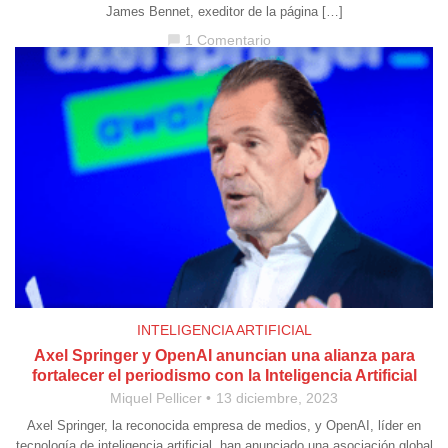
James Bennet, exeditor de la página […]
1 Comentario
chat_bubble
INTELIGENCIA ARTIFICIAL
Axel Springer y OpenAI anuncian una alianza para
fortalecer el periodismo con la Inteligencia Artificial
Miquel Pellicer
13 diciembre, 2023
Axel Springer, la reconocida empresa de medios, y OpenAI, líder en
tecnología de inteligencia artificial, han anunciado una asociación global