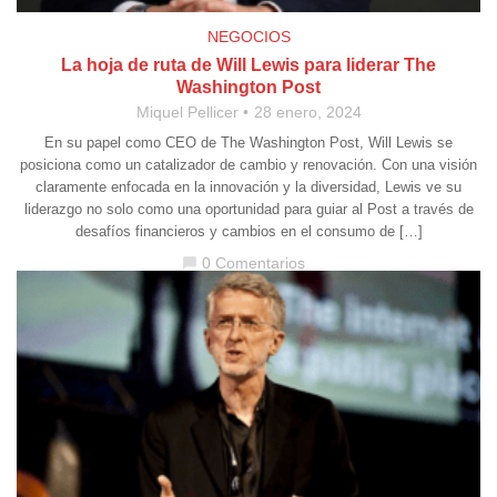
NEGOCIOS
La hoja de ruta de Will Lewis para liderar The
Washington Post
Miquel Pellicer
28 enero, 2024
En su papel como CEO de The Washington Post, Will Lewis se
posiciona como un catalizador de cambio y renovación. Con una visión
claramente enfocada en la innovación y la diversidad, Lewis ve su
liderazgo no solo como una oportunidad para guiar al Post a través de
desafíos financieros y cambios en el consumo de […]
0 Comentarios
chat_bubble