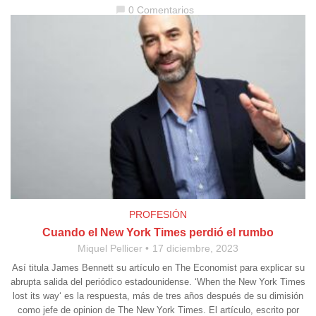
0 Comentarios
chat_bubble
PROFESIÓN
Cuando el New York Times perdió el rumbo
Miquel Pellicer
17 diciembre, 2023
Así titula James Bennett su artículo en The Economist para explicar su
abrupta salida del periódico estadounidense. ‘When the New York Times
lost its way‘ es la respuesta, más de tres años después de su dimisión
como jefe de opinion de The New York Times. El artículo, escrito por