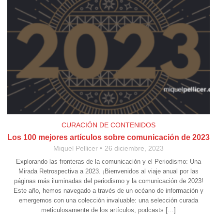
CURACIÓN DE CONTENIDOS
Los 100 mejores artículos sobre comunicación de 2023
Miquel Pellicer
26 diciembre, 2023
Explorando las fronteras de la comunicación y el Periodismo: Una
Mirada Retrospectiva a 2023. ¡Bienvenidos al viaje anual por las
páginas más iluminadas del periodismo y la comunicación de 2023!
Este año, hemos navegado a través de un océano de información y
emergemos con una colección invaluable: una selección curada
meticulosamente de los artículos, podcasts […]