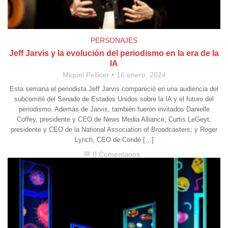
PERSONAJES
Jeff Jarvis y la evolución del periodismo en la era de la
IA
Miquel Pellicer
16 enero, 2024
Esta semana el periodista Jeff Jarvis compareció en una audiencia del
subcomité del Senado de Estados Unidos sobre la IA y el futuro del
periodismo. Además de Jarvis, también fueron invitados Danielle
Coffey, presidente y CEO de News Media Alliance; Curtis LeGeyt,
presidente y CEO de la National Association of Broadcasters; y Roger
Lynch, CEO de Condé […]
0 Comentarios
chat_bubble