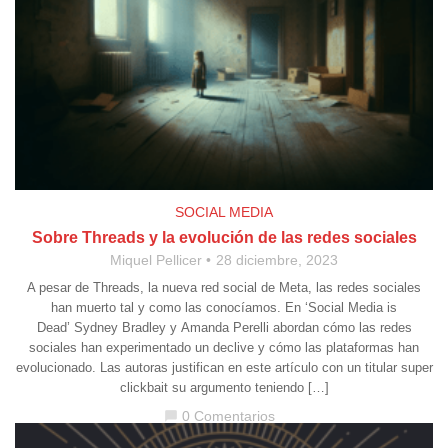
SOCIAL MEDIA
Sobre Threads y la evolución de las redes sociales
Miquel Pellicer
28 diciembre, 2023
A pesar de Threads, la nueva red social de Meta, las redes sociales
han muerto tal y como las conocíamos. En ‘Social Media is
Dead’ Sydney Bradley y Amanda Perelli abordan cómo las redes
sociales han experimentado un declive y cómo las plataformas han
evolucionado. Las autoras justifican en este artículo con un titular super
clickbait su argumento teniendo […]
0 Comentarios
chat_bubble