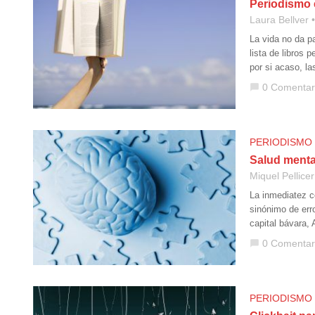
Periodismo e
Laura Bellver
La vida no da p
lista de libros
por si acaso, l
0 Comentar
chat_bubble
PERIODISMO
Salud menta
Miquel Pellicer
La inmediatez c
sinónimo de erro
capital bávara, 
0 Comentar
chat_bubble
PERIODISMO