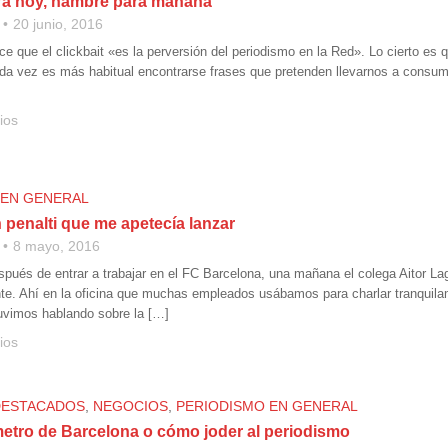
ara hoy, hambre para mañana
20 junio, 2016
e que el clickbait «es la perversión del periodismo en la Red». Lo cierto es 
da vez es más habitual encontrarse frases que pretenden llevarnos a consu
ios
 EN GENERAL
 penalti que me apetecía lanzar
8 mayo, 2016
pués de entrar a trabajar en el FC Barcelona, una mañana el colega Aitor L
nte. Ahí en la oficina que muchas empleados usábamos para charlar tranquilame
uvimos hablando sobre la […]
ios
DESTACADOS
,
NEGOCIOS
,
PERIODISMO EN GENERAL
metro de Barcelona o cómo joder al periodismo