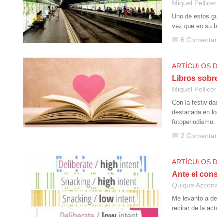
Miquel Pellicer
Uno de estos gu
vez que en su b
6 Comentar
chat_bubble
ARTÍCULOS 
Libros sobr
Miquel Pellicer
Con la festivida
destacada en lo
fotoperiodismo:
2 Comentar
chat_bubble
ARTÍCULOS 
Ante el cons
Quique Azcon
Me levanto a de
recitar de la a