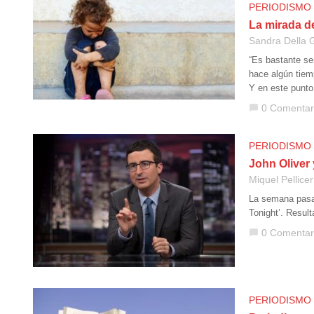
PERIODISMO
La mirada de
Sandra Della G
“Es bastante se
hace algún tiem
Y en este punto
0 Comentar
chat_bubble
PERIODISMO
John Oliver
Miquel Pellicer
La semana pasad
Tonight’. Resul
0 Comentar
chat_bubble
PERIODISMO