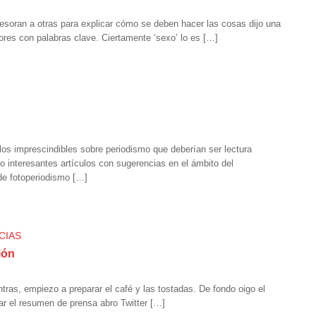
soran a otras para explicar cómo se deben hacer las cosas dijo una
dores con palabras clave. Ciertamente ‘sexo’ lo es […]
ulos imprescindibles sobre periodismo que deberían ser lectura
 interesantes artículos con sugerencias en el ámbito del
 de fotoperiodismo […]
CIAS
ión
tras, empiezo a preparar el café y las tostadas. De fondo oigo el
ar el resumen de prensa abro Twitter […]