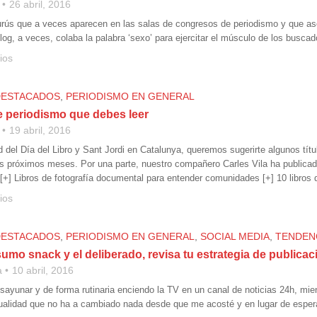
26 abril, 2016
rús que a veces aparecen en las salas de congresos de periodismo y que ase
log, a veces, colaba la palabra ‘sexo’ para ejercitar el músculo de los busca
ios
DESTACADOS
,
PERIODISMO EN GENERAL
e periodismo que debes leer
19 abril, 2016
d del Día del Libro y Sant Jordi en Catalunya, queremos sugerirte algunos tít
s próximos meses. Por una parte, nuestro compañero Carles Vila ha publicado
 [+] Libros de fotografía documental para entender comunidades [+] 10 libros
ios
DESTACADOS
,
PERIODISMO EN GENERAL
,
SOCIAL MEDIA
,
TENDEN
umo snack y el deliberado, revisa tu estrategia de publicac
a
10 abril, 2016
sayunar y de forma rutinaria enciendo la TV en un canal de noticias 24h, mien
ctualidad que no ha a cambiado nada desde que me acosté y en lugar de esper