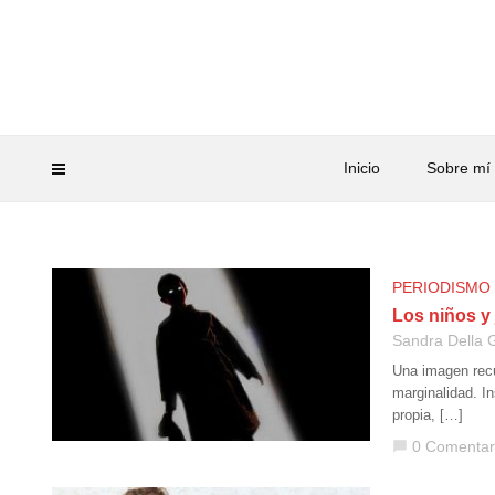
Inicio
Sobre mí
PERIODISMO
Los niños 
Sandra Della G
Una imagen recu
marginalidad. I
propia, […]
0 Comentar
chat_bubble