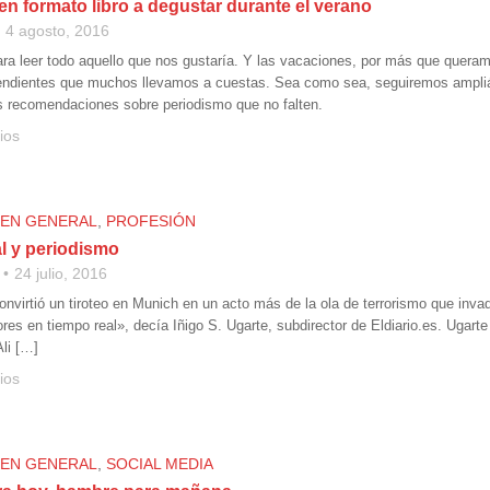
n formato libro a degustar durante el verano
4 agosto, 2016
ara leer todo aquello que nos gustaría. Y las vacaciones, por más que queram
 pendientes que muchos llevamos a cuestas. Sea como sea, seguiremos amplián
as recomendaciones sobre periodismo que no falten.
ios
 EN GENERAL
,
PROFESIÓN
l y periodismo
24 julio, 2016
onvirtió un tiroteo en Munich en un acto más de la ola de terrorismo que inva
res en tiempo real», decía Iñigo S. Ugarte, subdirector de Eldiario.es. Ugarte
Ali […]
ios
 EN GENERAL
,
SOCIAL MEDIA