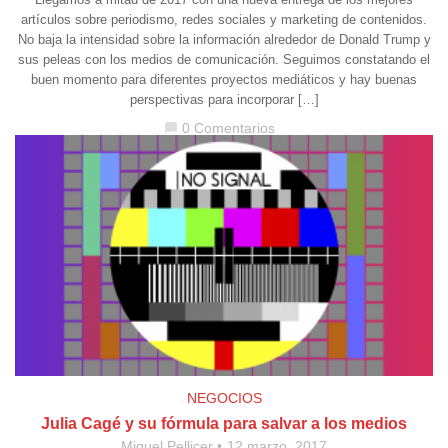
artículos sobre periodismo, redes sociales y marketing de contenidos.
No baja la intensidad sobre la información alrededor de Donald Trump y
sus peleas con los medios de comunicación. Seguimos constatando el
buen momento para diferentes proyectos mediáticos y hay buenas
perspectivas para incorporar […]
0 Comentarios
chat_bubble
NEGOCIOS
Julia Cagé y su fórmula para salvar a los medios
Miquel Pellicer
12 marzo, 2017