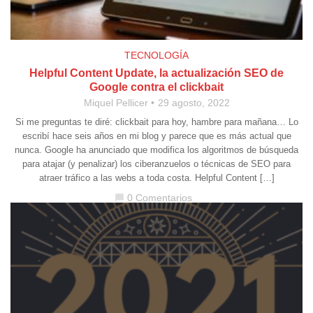
TECNOLOGÍA
Helpful Content Update, la actualización SEO de
Google contra el clickbait
Miquel Pellicer
29 agosto, 2022
Si me preguntas te diré: clickbait para hoy, hambre para mañana… Lo
escribí hace seis años en mi blog y parece que es más actual que
nunca. Google ha anunciado que modifica los algoritmos de búsqueda
para atajar (y penalizar) los ciberanzuelos o técnicas de SEO para
atraer tráfico a las webs a toda costa. Helpful Content […]
0 Comentarios
chat_bubble