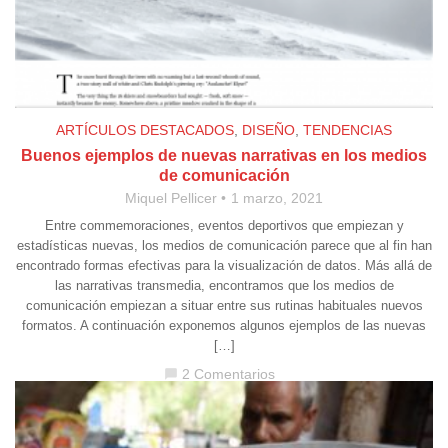
ARTÍCULOS DESTACADOS
,
DISEÑO
,
TENDENCIAS
Buenos ejemplos de nuevas narrativas en los medios
de comunicación
Miquel Pellicer
1 marzo, 2021
Entre commemoraciones, eventos deportivos que empiezan y
estadísticas nuevas, los medios de comunicación parece que al fin han
encontrado formas efectivas para la visualización de datos. Más allá de
las narrativas transmedia, encontramos que los medios de
comunicación empiezan a situar entre sus rutinas habituales nuevos
formatos. A continuación exponemos algunos ejemplos de las nuevas
[…]
2 Comentarios
chat_bubble