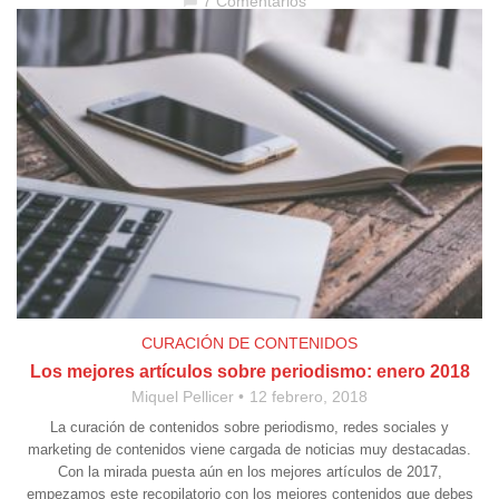
7 Comentarios
chat_bubble
CURACIÓN DE CONTENIDOS
Los mejores artículos sobre periodismo: enero 2018
Miquel Pellicer
12 febrero, 2018
La curación de contenidos sobre periodismo, redes sociales y
marketing de contenidos viene cargada de noticias muy destacadas.
Con la mirada puesta aún en los mejores artículos de 2017,
empezamos este recopilatorio con los mejores contenidos que debes