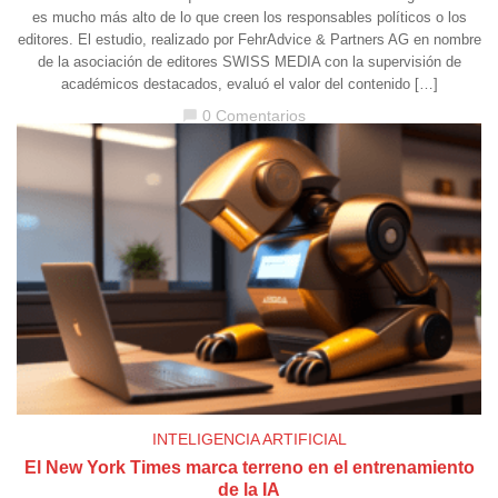
es mucho más alto de lo que creen los responsables políticos o los
editores. El estudio, realizado por FehrAdvice & Partners AG en nombre
de la asociación de editores SWISS MEDIA con la supervisión de
académicos destacados, evaluó el valor del contenido […]
0 Comentarios
chat_bubble
INTELIGENCIA ARTIFICIAL
El New York Times marca terreno en el entrenamiento
de la IA