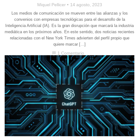
Miquel Pellicer
14 agosto, 2023
Los medios de comunicación se mueven entre las alianzas y los
convenios con empresas tecnológicas para el desarrollo de la
Inteligencia Artificial (IA). Es la gran disrupción que marcará la industria
mediática en los próximos años. En este sentido, dos noticias recientes
relacionadas con el New York Times advierten del perfil propio que
quiere marcar […]
1 Comentario
chat_bubble