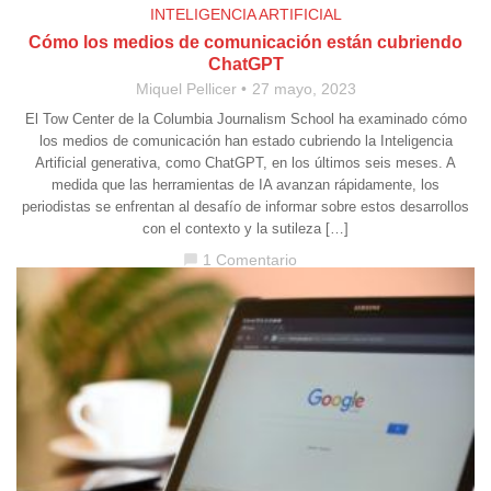
INTELIGENCIA ARTIFICIAL
Cómo los medios de comunicación están cubriendo
ChatGPT
Miquel Pellicer
27 mayo, 2023
El Tow Center de la Columbia Journalism School ha examinado cómo
los medios de comunicación han estado cubriendo la Inteligencia
Artificial generativa, como ChatGPT, en los últimos seis meses. A
medida que las herramientas de IA avanzan rápidamente, los
periodistas se enfrentan al desafío de informar sobre estos desarrollos
con el contexto y la sutileza […]
1 Comentario
chat_bubble