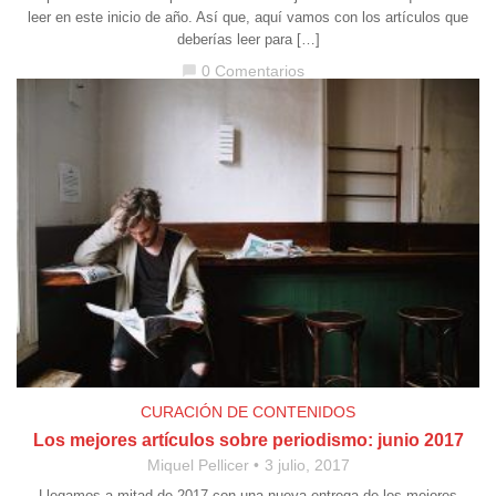
leer en este inicio de año. Así que, aquí vamos con los artículos que
deberías leer para […]
0 Comentarios
chat_bubble
CURACIÓN DE CONTENIDOS
Los mejores artículos sobre periodismo: junio 2017
Miquel Pellicer
3 julio, 2017
Llegamos a mitad de 2017 con una nueva entrega de los mejores