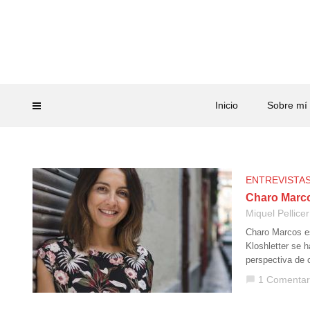
Inicio
Sobre mí
ENTREVISTA
Charo Marco
Miquel Pellicer
Charo Marcos e
Kloshletter se 
perspectiva de 
1 Comentar
chat_bubble