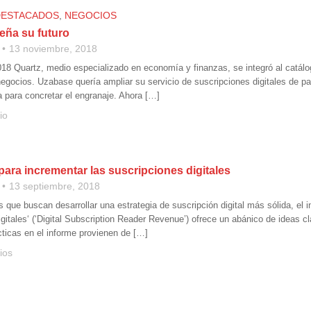
DESTACADOS
,
NEGOCIOS
eña su futuro
13 noviembre, 2018
18 Quartz, medio especializado en economía y finanzas, se integró al catá
 negocios. Uzabase quería ampliar su servicio de suscripciones digitales de p
a para concretar el engranaje. Ahora […]
io
para incrementar las suscripciones digitales
13 septiembre, 2018
s que buscan desarrollar una estrategia de suscripción digital más sólida, el in
gitales‘ (‘Digital Subscription Reader Revenue’) ofrece un abánico de ideas c
cticas en el informe provienen de […]
ios