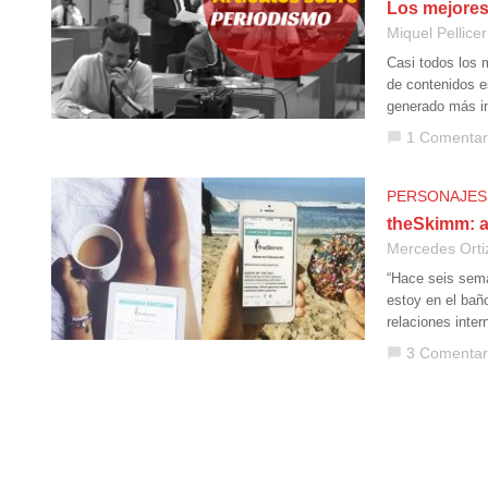
Los mejores
Miquel Pellicer
Casi todos los 
de contenidos e
generado más in
1 Comentar
chat_bubble
PERSONAJES
theSkimm: as
Mercedes Orti
“Hace seis sem
estoy en el bañ
relaciones inter
3 Comentar
chat_bubble