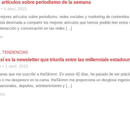
 artículos sobre periodismo de la semana
4 abril, 2015
mejores artículos sobre periodismo, redes sociales y marketing de contenido
stá destinada a compartir los mejores artículos que hemos podido leer estos
teracción y conversación en las redes […]
io
,
TENDENCIAS
í es la newsletter que triunfa entre las millennials estado
z
1 abril, 2015
anas que me suscribí a theSkimm. En estos 42 días, he pasado de ser práct
o o me desperezo en la cama, theSkimm me proporciona un desglose ingenios
nacionales, deportes, entretenimiento y […]
ios