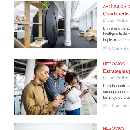
ARTÍCULOS 
Quartz redis
Miquel Pellicer
En verano de 20
inteligencia de
la pieza perfect
1 Comentar
chat_bubble
NEGOCIOS
Estrategias 
Miquel Pellicer
Para los editore
suscripciones di
las mejores prá
0 Comentar
chat_bubble
NEGOCIOS