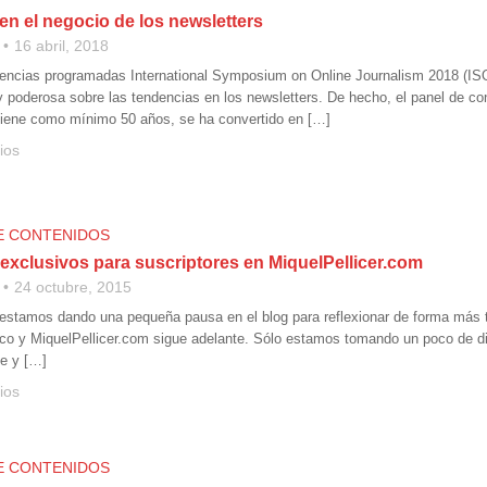
en el negocio de los newsletters
16 abril, 2018
rencias programadas International Symposium on Online Journalism 2018 (ISO
 poderosa sobre las tendencias en los newsletters. De hecho, el panel de co
tiene como mínimo 50 años, se ha convertido en […]
ios
E CONTENIDOS
exclusivos para suscriptores en MiquelPellicer.com
24 octubre, 2015
estamos dando una pequeña pausa en el blog para reflexionar de forma más tr
co y MiquelPellicer.com sigue adelante. Sólo estamos tomando un poco de di
e y […]
ios
E CONTENIDOS