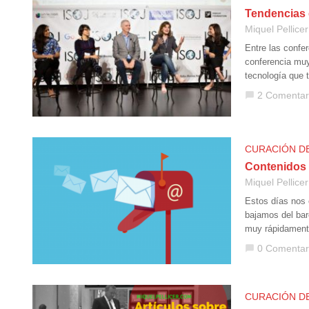
Tendencias 
Miquel Pellicer
Entre las confe
conferencia muy
tecnología que 
2 Comentar
chat_bubble
CURACIÓN D
Contenidos 
Miquel Pellicer
Estos días nos 
bajamos del bar
muy rápidament
0 Comentar
chat_bubble
CURACIÓN D