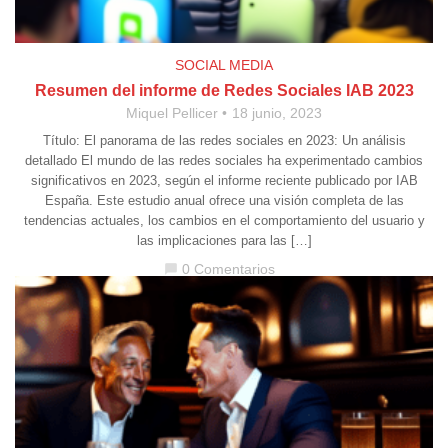
SOCIAL MEDIA
Resumen del informe de Redes Sociales IAB 2023
Miquel Pellicer
18 junio, 2023
Título: El panorama de las redes sociales en 2023: Un análisis
detallado El mundo de las redes sociales ha experimentado cambios
significativos en 2023, según el informe reciente publicado por IAB
España. Este estudio anual ofrece una visión completa de las
tendencias actuales, los cambios en el comportamiento del usuario y
las implicaciones para las […]
0 Comentarios
chat_bubble