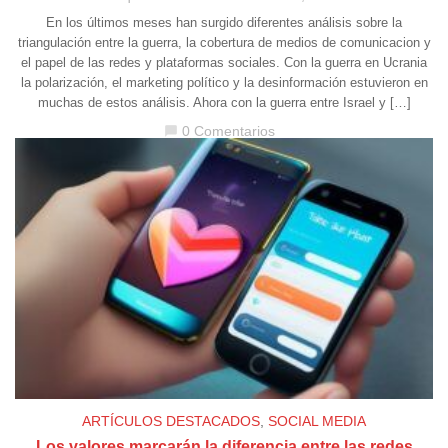
En los últimos meses han surgido diferentes análisis sobre la
triangulación entre la guerra, la cobertura de medios de comunicacion y
el papel de las redes y plataformas sociales. Con la guerra en Ucrania
la polarización, el marketing político y la desinformación estuvieron en
muchas de estos análisis. Ahora con la guerra entre Israel y […]
0 Comentarios
chat_bubble
ARTÍCULOS DESTACADOS
,
SOCIAL MEDIA
Los valores marcarán la diferencia entre las redes