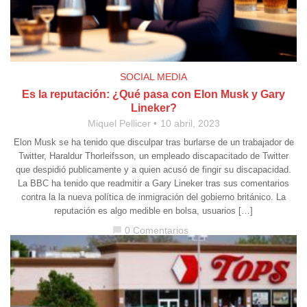
SOCIAL MEDIA
Es la reputación: ¿Qué pasa con Elon Musk y Gary
Lineker?
Miquel Pellicer
10 abril, 2023
Elon Musk se ha tenido que disculpar tras burlarse de un trabajador de
Twitter, Haraldur Thorleifsson, un empleado discapacitado de Twitter
que despidió publicamente y a quien acusó de fingir su discapacidad.
La BBC ha tenido que readmitir a Gary Lineker tras sus comentarios
contra la la nueva política de inmigración del gobierno británico. La
reputación es algo medible en bolsa, usuarios […]
0 Comentarios
chat_bubble