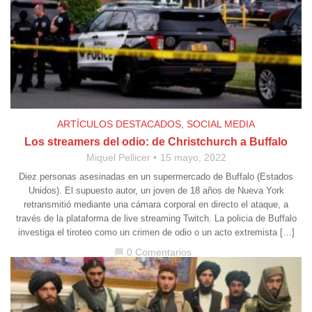
ARTÍCULOS DESTACADOS
,
SOCIAL MEDIA
Los streamers del odio: de Christchurch a Buffalo
Miquel Pellicer
15 mayo, 2022
Diez personas asesinadas en un supermercado de Buffalo (Estados
Unidos). El supuesto autor, un joven de 18 años de Nueva York
retransmitió mediante una cámara corporal en directo el ataque, a
través de la plataforma de live streaming Twitch. La policia de Buffalo
investiga el tiroteo como un crimen de odio o un acto extremista […]
0 Comentarios
chat_bubble