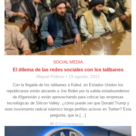
SOCIAL MEDIA
El dilema de las redes sociales con los talibanes
Miquel Pellicer
19 agosto, 2021
Con la llegada de los talibanes a Kabul, en Estados Unidos los
republicanos están atizando a Joe Biden por la salida estadounidense
de Afganistán y están aprovechando para criticar las empresas
tecnológicas de Silicon Valley: ¿cómo puede ser que Donald Trump y
este movimiento radical islámico tenga perfiles activos en Twitter? Esta
pregunta, que la […]
0 Comentarios
chat_bubble