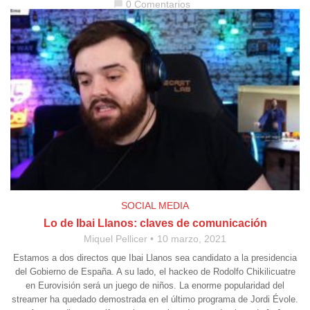
0 Comentarios
chat_bubble
SOCIAL MEDIA
Lo de Ibai Llanos: claves de comunicación
Miquel Pellicer
10 marzo, 2021
Estamos a dos directos que Ibai Llanos sea candidato a la presidencia
del Gobierno de España. A su lado, el hackeo de Rodolfo Chikilicuatre
en Eurovisión será un juego de niños. La enorme popularidad del
streamer ha quedado demostrada en el último programa de Jordi Évole.