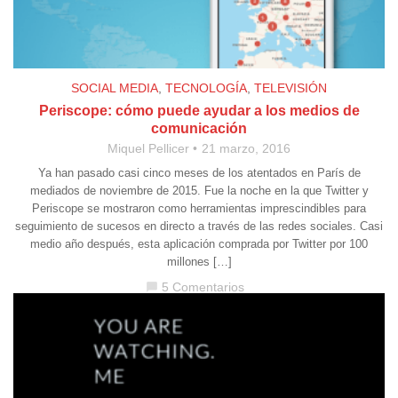
SOCIAL MEDIA
,
TECNOLOGÍA
,
TELEVISIÓN
Periscope: cómo puede ayudar a los medios de
comunicación
Miquel Pellicer
21 marzo, 2016
Ya han pasado casi cinco meses de los atentados en París de
mediados de noviembre de 2015. Fue la noche en la que Twitter y
Periscope se mostraron como herramientas imprescindibles para
seguimiento de sucesos en directo a través de las redes sociales. Casi
medio año después, esta aplicación comprada por Twitter por 100
millones […]
5 Comentarios
chat_bubble