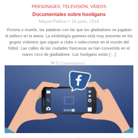
PERSONAJES
,
TELEVISIÓN
,
VÍDEOS
Documentales sobre hooligans
Miquel Pellicer
18 junio, 2016
Victoria o muerte, las palabras con las que los gladiadores se jugaban
el pellezo en la arena. La simbología guerrera está muy presente en los
grupos violentos que siguen a clubs o selecciones en el mundo del
fútbol. Las calles de las ciudades francesas se han convertido en el
nuevo circo de gladiadores. Los hooligans están […]
0 Comentarios
chat_bubble