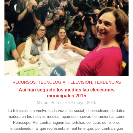
RECURSOS
,
TECNOLOGÍA
,
TELEVISIÓN
,
TENDENCIAS
Así han seguido los medios las elecciones
municipales 2015
Miquel Pellicer
24 mayo, 2015
La televisión se vuelve cada vez más social, el periodismo de datos
madura en los nuevos medios, aparecen nuevas herramientas como
Periscope. Por contra, siguen las tertulias políticas de relleno,
entendiendo mal qué representa el real time que, por contra sigue