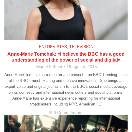
ENTREVISTAS
,
TELEVISIÓN
Anne-Marie Tomchak: «I believe the BBC has a good
understanding of the power of social and digital»
Miquel Pellicer
19 agosto, 2015
Anne-Marie Tomchak is a reporter and presenter on BBC Trending – one
of the BBC’s most exciting and creative innovations. She brings an
expert voice and original journalism to the BBC’s social media coverage
on its domestic and international news outlets and social platforms.
Anne-Marie has extensive experience reporting for international
broadcasters including NPR, American […]
0 Comentarios
chat_bubble