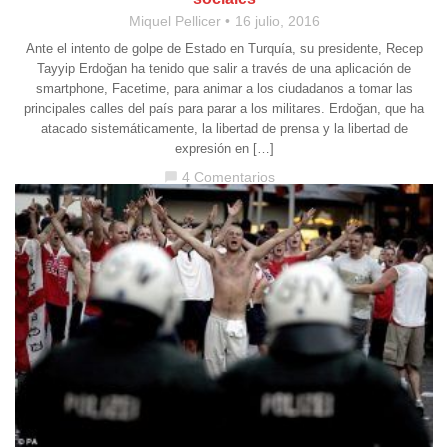
Miquel Pellicer
16 julio, 2016
Ante el intento de golpe de Estado en Turquía, su presidente, Recep
Tayyip Erdoğan ha tenido que salir a través de una aplicación de
smartphone, Facetime, para animar a los ciudadanos a tomar las
principales calles del país para parar a los militares. Erdoğan, que ha
atacado sistemáticamente, la libertad de prensa y la libertad de
expresión en […]
4 Comentarios
chat_bubble