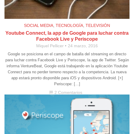
SOCIAL MEDIA
,
TECNOLOGÍA
,
TELEVISIÓN
Youtube Connect, la app de Google para luchar contra
Facebook Live y Periscope
Miquel Pellicer
24 marzo, 2016
Google se posiciona en el campo de batalla del streaming en directo
para luchar contra Facebook Live y Periscope, la app de Twitter. Según
informa VentureBeat, Google está trabajando en la aplicación Youtube
Connect para no perder terreno respecto a la competencia. La nueva
app estará pronto disponible para iOS y dispositivos Android. [+]
Periscope: […]
2 Comentarios
chat_bubble