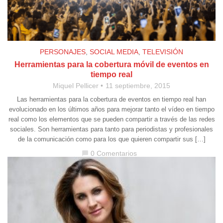
PERSONAJES
,
SOCIAL MEDIA
,
TELEVISIÓN
Herramientas para la cobertura móvil de eventos en
tiempo real
Miquel Pellicer
11 septiembre, 2015
Las herramientas para la cobertura de eventos en tiempo real han
evolucionado en los últimos años para mejorar tanto el vídeo en tiempo
real como los elementos que se pueden compartir a través de las redes
sociales. Son herramientas para tanto para periodistas y profesionales
de la comunicación como para los que quieren compartir sus […]
0 Comentarios
chat_bubble