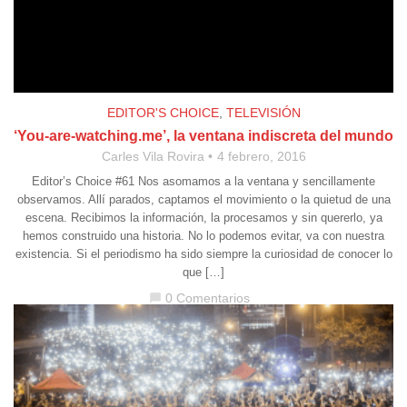
EDITOR'S CHOICE
,
TELEVISIÓN
‘You-are-watching.me’, la ventana indiscreta del mundo
Carles Vila Rovira
4 febrero, 2016
Editor’s Choice #61 Nos asomamos a la ventana y sencillamente
observamos. Allí parados, captamos el movimiento o la quietud de una
escena. Recibimos la información, la procesamos y sin quererlo, ya
hemos construido una historia. No lo podemos evitar, va con nuestra
existencia. Si el periodismo ha sido siempre la curiosidad de conocer lo
que […]
0 Comentarios
chat_bubble