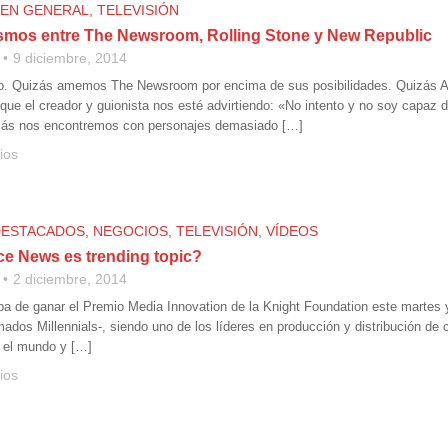
 EN GENERAL
,
TELEVISIÓN
ismos entre The Newsroom, Rolling Stone y New Republic
9 diciembre, 2014
o. Quizás amemos The Newsroom por encima de sus posibilidades. Quizás Aa
que el creador y guionista nos esté advirtiendo: «No intento y no soy capaz d
izás nos encontremos con personajes demasiado […]
ios
DESTACADOS
,
NEGOCIOS
,
TELEVISIÓN
,
VÍDEOS
ce News es trending topic?
2 diciembre, 2014
a de ganar el Premio Media Innovation de la Knight Foundation este martes 
amados Millennials-, siendo uno de los líderes en producción y distribución 
o el mundo y […]
ios