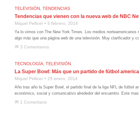
TELEVISIÓN
,
TENDENCIAS
Tendencias que vienen con la nueva web de NBC N
Miquel Pellicer
5 febrero, 2014
Ya lo vimos con The New York Times. Los medios norteamericanos s
algo más que una página web de una televisión. Muy clarificador y c
3 Comentarios
chat_bubble
TECNOLOGÍA
,
TELEVISIÓN
La Super Bowl: Más que un partido de fútbol americ
Miquel Pellicer
29 enero, 2014
Año tras año la Super Bowl, el partido final de la liga NFL de fútbol
econòmico, social y comunicativo alrededor del encuentro. Este mashu
1 Comentario
chat_bubble