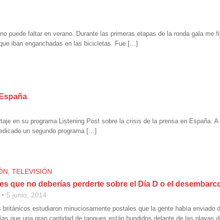
 no puede faltar en verano. Durante las primeras etapas de la ronda gala me f
 que iban enganchadas en las bicicletas. Fue […]
 España
aje en su programa Listening Post sobre la crisis de la prensa en España. A
 dedicado un segundo programa […]
ÓN
,
TELEVISIÓN
s que no deberías perderte sobre el Día D o el desembar
5 junio, 2014
 británicos estudiaron minuciosamente postales que la gente había enviado du
as que una gran cantidad de tanques están hundidos delante de las playas 