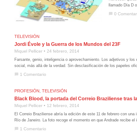
llamado Día D 
0 Comentar
chat_bubble
TELEVISIÓN
Jordi Évole y la Guerra de los Mundos del 23F
Miquel Pellicer
24 febrero, 2014
Farsante, genio, inteligencia o aprovechamiento. Los adjetivos y los
social, más allá de la verdad. Sin desclasificación de los papeles ofi
1 Comentario
chat_bubble
PROFESIÓN
,
TELEVISIÓN
Black Blood, la portada del Correio Braziliense tras
Miquel Pellicer
12 febrero, 2014
El Correio Braziliense abría la edición de este 11 de febrero con una
Río de Janeiro. La foto recoge el momento en que Andrade recibe el 
1 Comentario
chat_bubble