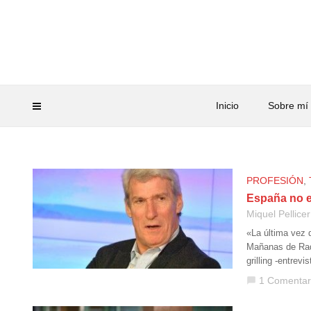
Inicio
Sobre mí
PROFESIÓN
,
España no e
Miquel Pellicer
«La última vez 
Mañanas de Radi
grilling -entrev
1 Comentar
chat_bubble