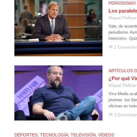
PERIODISMO
Los paralel
Miquel Pellicer
Vale, de acuerd
periodismo. Aun
intención». Qu
2 Comentar
chat_bubble
ARTÍCULOS 
¿Por qué Vi
Miquel Pellicer
Vice Media acab
jóvenes -los ll
oficinas en tod
2 Comentar
chat_bubble
DEPORTES
,
TECNOLOGÍA
,
TELEVISIÓN
,
VÍDEOS