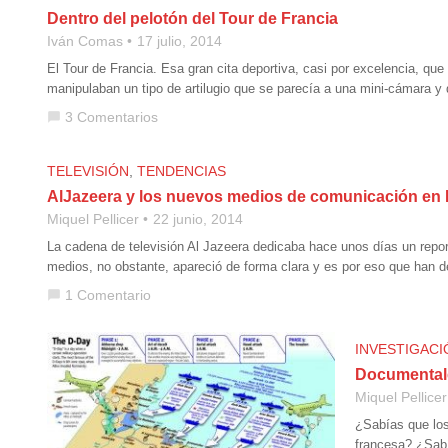
Dentro del pelotón del Tour de Francia
Iván Comas
17 julio, 2014
El Tour de Francia. Esa gran cita deportiva, casi por excelencia, que
manipulaban un tipo de artilugio que se parecía a una mini-cámara y
3 Comentarios
chat_bubble
TELEVISIÓN
,
TENDENCIAS
AlJazeera y los nuevos medios de comunicación en
Miquel Pellicer
22 junio, 2014
La cadena de televisión Al Jazeera dedicaba hace unos días un report
medios, no obstante, apareció de forma clara y es por eso que han
1 Comentario
chat_bubble
INVESTIGACI
Documentale
Miquel Pellicer
¿Sabías que los
francesa? ¿Sabí