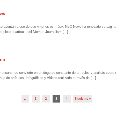
ews
e apuntan a eso de que «menos es más». NBC News ha renovado su página we
ompleto el artículo del Nieman Journalism […]
ano
 americano, se convierte en un degoteo constante de artículos y análisis sobre 
p de artículos, infográficos y vídeos realizado a través de […]
...
1
2
3
4
Siguiente »