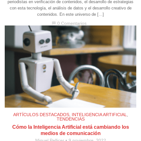
periodistas en verificación de contenidos, el desarrollo de estrategias
con esta tecnología, el análisis de datos y el desarrollo creativo de
contenidos. En este universo de […]
0 Comentarios
chat_bubble
ARTÍCULOS DESTACADOS
,
INTELIGENCIA ARTIFICIAL
,
TENDENCIAS
Cómo la Inteligencia Artificial está cambiando los
medios de comunicación
Miquel Pellicer
9 noviembre, 2022