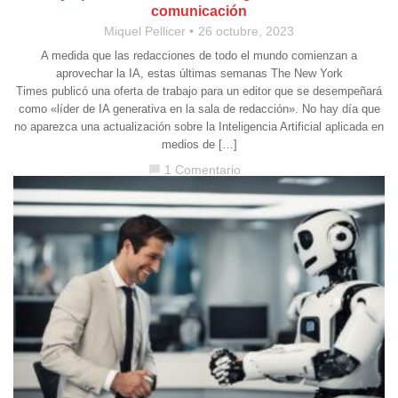
comunicación
Miquel Pellicer
26 octubre, 2023
A medida que las redacciones de todo el mundo comienzan a
aprovechar la IA, estas últimas semanas The New York
Times publicó una oferta de trabajo para un editor que se desempeñará
como «líder de IA generativa en la sala de redacción». No hay día que
no aparezca una actualización sobre la Inteligencia Artificial aplicada en
medios de […]
1 Comentario
chat_bubble