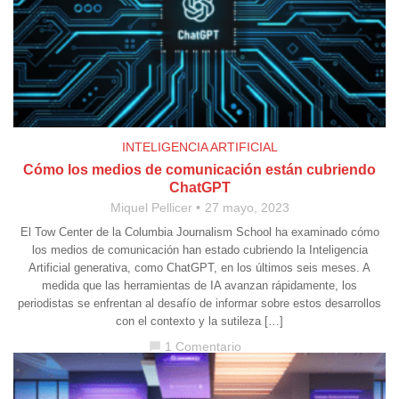
INTELIGENCIA ARTIFICIAL
Cómo los medios de comunicación están cubriendo
ChatGPT
Miquel Pellicer
27 mayo, 2023
El Tow Center de la Columbia Journalism School ha examinado cómo
los medios de comunicación han estado cubriendo la Inteligencia
Artificial generativa, como ChatGPT, en los últimos seis meses. A
medida que las herramientas de IA avanzan rápidamente, los
periodistas se enfrentan al desafío de informar sobre estos desarrollos
con el contexto y la sutileza […]
1 Comentario
chat_bubble