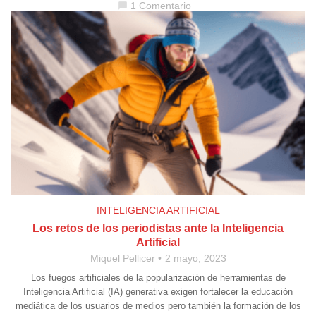
1 Comentario
chat_bubble
INTELIGENCIA ARTIFICIAL
Los retos de los periodistas ante la Inteligencia
Artificial
Miquel Pellicer
2 mayo, 2023
Los fuegos artificiales de la popularización de herramientas de
Inteligencia Artificial (IA) generativa exigen fortalecer la educación
mediática de los usuarios de medios pero también la formación de los