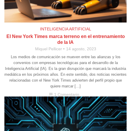
INTELIGENCIA ARTIFICIAL
El New York Times marca terreno en el entrenamiento
de la IA
Miquel Pellicer
14 agosto, 2023
Los medios de comunicación se mueven entre las alianzas y los
convenios con empresas tecnológicas para el desarrollo de la
Inteligencia Artificial (IA). Es la gran disrupción que marcará la industria
mediática en los próximos años. En este sentido, dos noticias recientes
relacionadas con el New York Times advierten del perfil propio que
quiere marcar […]
1 Comentario
chat_bubble