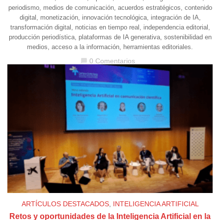
periodismo, medios de comunicación, acuerdos estratégicos, contenido
digital, monetización, innovación tecnológica, integración de IA,
transformación digital, noticias en tiempo real, independencia editorial,
producción periodística, plataformas de IA generativa, sostenibilidad en
medios, acceso a la información, herramientas editoriales.
0 Comentarios
chat_bubble
ARTÍCULOS DESTACADOS
,
INTELIGENCIA ARTIFICIAL
Retos y oportunidades de la Inteligencia Artificial en la