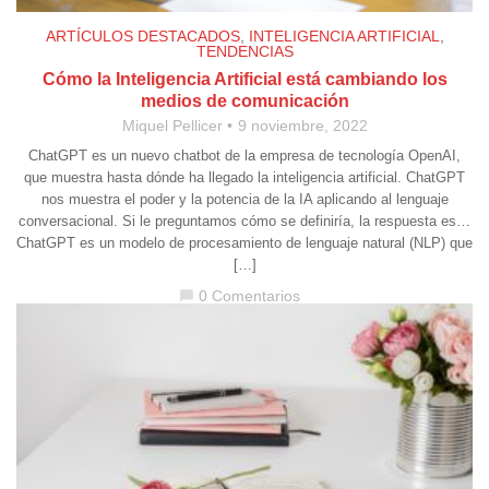
ARTÍCULOS DESTACADOS
,
INTELIGENCIA ARTIFICIAL
,
TENDENCIAS
Cómo la Inteligencia Artificial está cambiando los
medios de comunicación
Miquel Pellicer
9 noviembre, 2022
ChatGPT es un nuevo chatbot de la empresa de tecnología OpenAI,
que muestra hasta dónde ha llegado la inteligencia artificial. ChatGPT
nos muestra el poder y la potencia de la IA aplicando al lenguaje
conversacional. Si le preguntamos cómo se definiría, la respuesta es…
ChatGPT es un modelo de procesamiento de lenguaje natural (NLP) que
[…]
0 Comentarios
chat_bubble