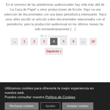
En el universo de las plataformas audiovisuales hay vida más allá de
‘La Casa de Papel’ u otros producciones de ficción. Aquí va una
selección de documentales con una base periodística interesante. Hace
unos años escribí un artículo sobre documentales relacionados con el
periodismo, pero la producción audiovisual en los últimos meses ha
sido extraordinariamente […]
0 Comentarios
chat_bubble
...
1
2
3
4
5
6
…
18
Siguiente »
Aviso legal
·
Política de Privacidad
·
Política de Cookies
Utilizamos cookies para ofrecerte la mejor experiencia en
nuestra web.
Puedes consultar nuestra
Política de Cookies
.
Rechazar cookies
Ajustes
Aceptar cookies