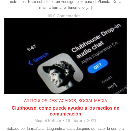
extremos. Este estudio es un «código rojo» para el Planeta. De la
misma forma, el fenómeno […]
0 Comentarios
chat_bubble
ARTÍCULOS DESTACADOS
,
SOCIAL MEDIA
Clubhouse: cómo puede ayudar a los medios de
comunicación
Miquel Pellicer
16 febrero, 2021
Sábado por la mañana. Llegando a casa después de hacer la compra.