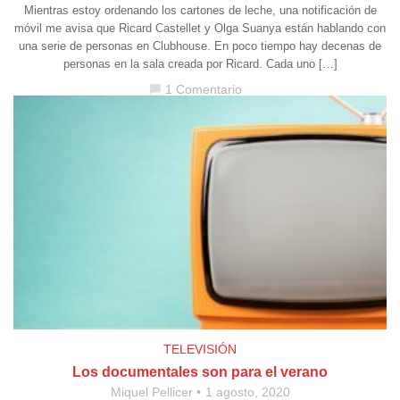
Mientras estoy ordenando los cartones de leche, una notificación de
móvil me avisa que Ricard Castellet y Olga Suanya están hablando con
una serie de personas en Clubhouse. En poco tiempo hay decenas de
personas en la sala creada por Ricard. Cada uno […]
1 Comentario
chat_bubble
TELEVISIÓN
Los documentales son para el verano
Miquel Pellicer
1 agosto, 2020