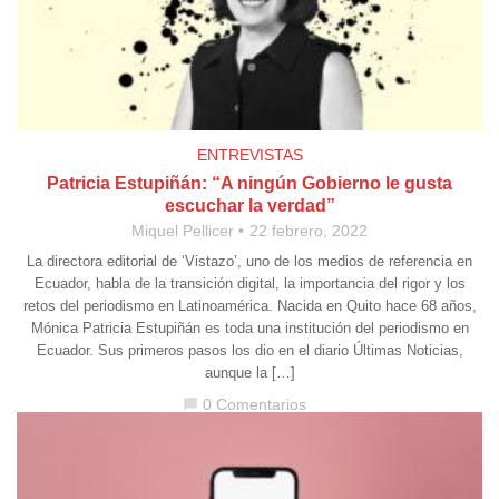
ENTREVISTAS
Patricia Estupiñán: “A ningún Gobierno le gusta
escuchar la verdad”
Miquel Pellicer
22 febrero, 2022
La directora editorial de ‘Vistazo’, uno de los medios de referencia en
Ecuador, habla de la transición digital, la importancia del rigor y los
retos del periodismo en Latinoamérica. Nacida en Quito hace 68 años,
Mónica Patricia Estupiñán es toda una institución del periodismo en
Ecuador. Sus primeros pasos los dio en el diario Últimas Noticias,
aunque la […]
0 Comentarios
chat_bubble