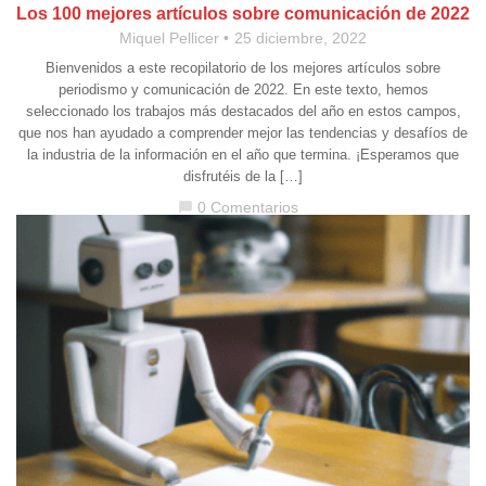
Los 100 mejores artículos sobre comunicación de 2022
Miquel Pellicer
25 diciembre, 2022
Bienvenidos a este recopilatorio de los mejores artículos sobre
periodismo y comunicación de 2022. En este texto, hemos
seleccionado los trabajos más destacados del año en estos campos,
que nos han ayudado a comprender mejor las tendencias y desafíos de
la industria de la información en el año que termina. ¡Esperamos que
disfrutéis de la […]
0 Comentarios
chat_bubble