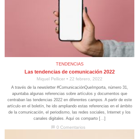
TENDENCIAS
Las tendencias de comunicación 2022
Miquel Pellicer
22 febrero, 2022
A través de la newsletter #ComunicaciónQueImporta, número 31,
apuntaba algunas referencias sobre artículos y documentos que
centraban las tendencias 2022 en diferentes campos. A partir de este
artículo en el boletín, he ido ampliando estas referencias en el ámbito
de la comunicación, el periodismo, las redes sociales, Internet y los
canales digitales. Aquí os comparto […]
0 Comentarios
chat_bubble