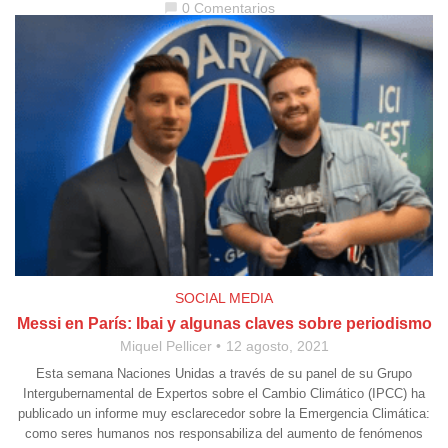
0 Comentarios
chat_bubble
SOCIAL MEDIA
Messi en París: Ibai y algunas claves sobre periodismo
Miquel Pellicer
12 agosto, 2021
Esta semana Naciones Unidas a través de su panel de su Grupo
Intergubernamental de Expertos sobre el Cambio Climático (IPCC) ha
publicado un informe muy esclarecedor sobre la Emergencia Climática:
como seres humanos nos responsabiliza del aumento de fenómenos